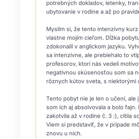
potrebných dokladov, letenky, trans
ubytovanie v rodine a až po pravid
Myslím si, že tento intenzívny kur
vlastne mojím cieľom. Dĺžka pobyt
zdokonalil v anglickom jazyku. Vyh
sa intenzívne, ale prebiehalo to 
profesorov, ktorí nás vedeli motivo
negatívnou skúsenosťou som sa ne
rôznych kútov sveta, s niektorými
Tento pobyt nie je len o učení, ale
som ich aj absolvovala a bolo fajn.
zakotvila až v rodine č. 3 :), cítil
Viem si predstaviť, že v prípade 
znovu u nich.