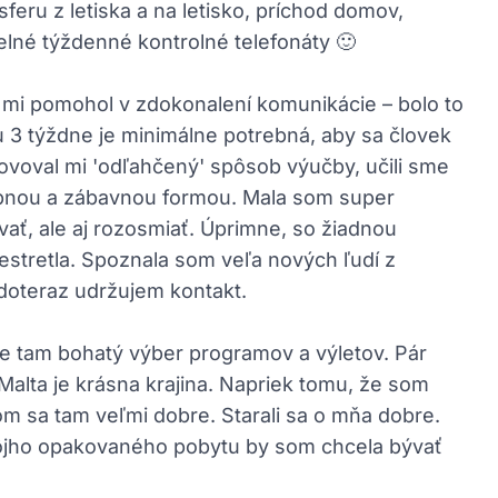
feru z letiska a na letisko, príchod domov,
elné týždenné kontrolné telefonáty 🙂
z mi pomohol v zdokonalení komunikácie – bolo to
u 3 týždne je minimálne potrebná, aby sa človek
ovoval mi 'odľahčený' spôsob výučby, učili sme
vtipnou a zábavnou formou. Mala som super
vať, ale aj rozosmiať. Úprimne, so žiadnou
stretla. Spoznala som veľa nových ľudí z
 doteraz udržujem kontakt.
 je tam bohatý výber programov a výletov. Pár
 Malta je krásna krajina. Napriek tomu, že som
a som sa tam veľmi dobre. Starali sa o mňa dobre.
môjho opakovaného pobytu by som chcela bývať