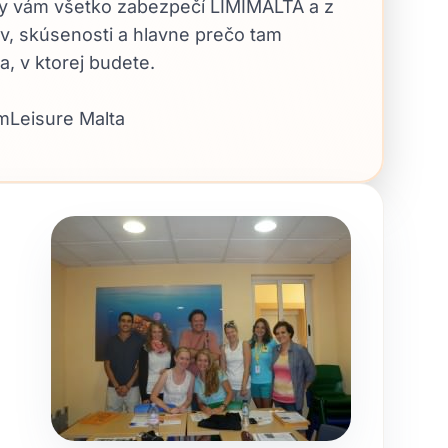
nky vám všetko zabezpečí LIMIMALTA a z
ov, skúsenosti a hlavne prečo tam
a, v ktorej budete.
mLeisure Malta