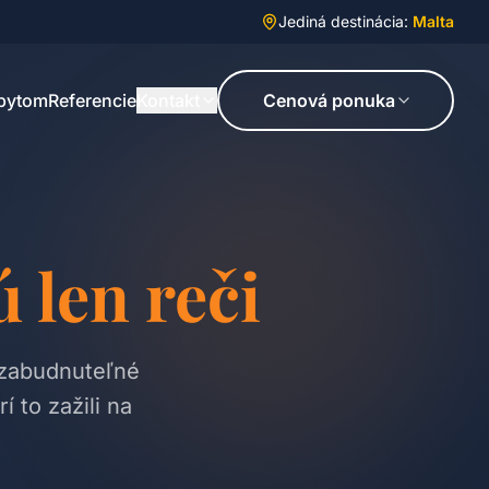
Jediná destinácia:
Malta
obytom
Referencie
Kontakt
Cenová ponuka
ú len reči
ezabudnuteľné
í to zažili na