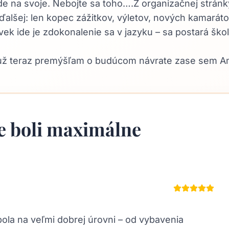
de na svoje. Nebojte sa toho….Z organizačnej strá
 ďalšej: len kopec zážitkov, výletov, nových kamarát
vek ide je zdokonalenie sa v jazyku – sa postará škol
už teraz premýšľam o budúcom návrate zase sem A
e boli maximálne
ola na veľmi dobrej úrovni – od vybavenia