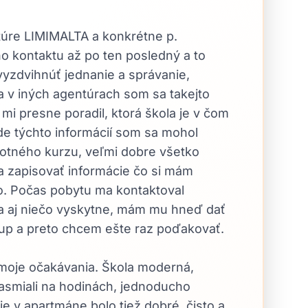
úre LIMIMALTA a konkrétne p.
o kontaktu až po ten posledný a to
yzdvihnúť jednanie a správanie,
 v iných agentúrach som sa takejto
 mi presne poradil, ktorá škola je v čom
e týchto informácií som sa mohol
otného kurzu, veľmi dobre všetko
y a zapisovať informácie čo si mám
o. Počas pobytu ma kontaktoval
 sa aj niečo vyskytne, mám mu hneď dať
tup a preto chcem ešte raz poďakovať.
a moje očakávania. Škola moderná,
 nasmiali na hodinách, jednoducho
 v apartmáne bolo tiež dobré, čisto a