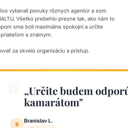
tlivo vyberali ponuky rôznych agentúr a som
IMALTU. Všetko prebehlo presne tak, ako nám to
upom sme boli maximálne spokojní a určite
 priateľom a známym.
ovať za skvelú organizáciu a prístup.
„
Určite budem odporú
kamarátom
"
Branislav L.
B