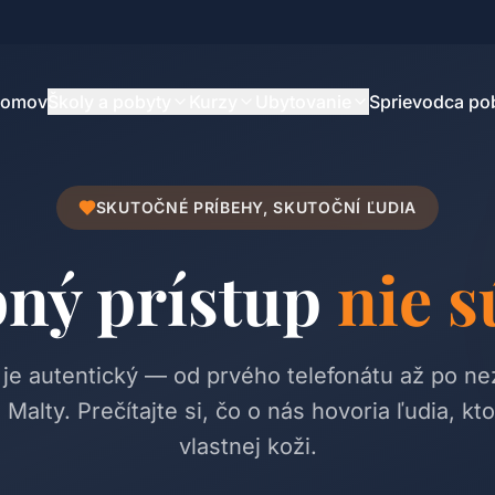
omov
Školy a pobyty
Kurzy
Ubytovanie
Sprievodca p
SKUTOČNÉ PRÍBEHY, SKUTOČNÍ ĽUDIA
ný prístup
nie s
 je autentický — od prvého telefonátu až po n
alty. Prečítajte si, čo o nás hovoria ľudia, ktor
vlastnej koži.