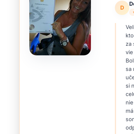
D
D
Ve
kto
za 
vie
Bol
sa 
uče
si 
cel
nie
má 
som
odp