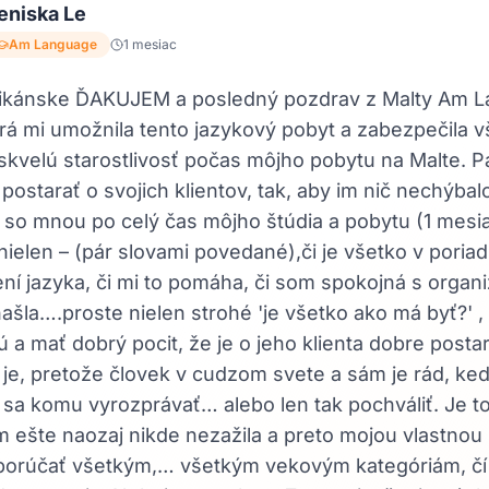
eniska Le
Am Language
1 mesiac
likánske ĎAKUJEM a posledný pozdrav z Malty Am L
rá mi umožnila tento jazykový pobyt a zabezpečila v
skvelú starostlivosť počas môjho pobytu na Malte. Pá
 postarať o svojich klientov, tak, aby im nič nechýba
 so mnou po celý čas môjho štúdia a pobytu (1 mesiac
nielen – (pár slovami povedané),či je všetko v poriad
ní jazyka, či mi to pomáha, či som spokojná s organi
našla….proste nielen strohé 'je všetko ako má byť?' ,
ú a mať dobrý pocit, že je o jeho klienta dobre post
 je, pretože človek v cudzom svete a sám je rád, keď
sa komu vyrozprávať… alebo len tak pochváliť. Je to
 ešte naozaj nikde nezažila a preto mojou vlastno
orúčať všetkým,… všetkým vekovým kategóriám, čí sú