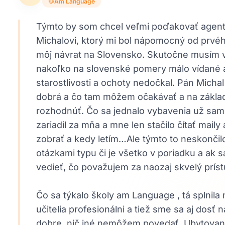
Am Language
Týmto by som chcel veľmi poďakovať agent
Michalovi, ktorý mi bol nápomocný od prvéh
môj návrat na Slovensko. Skutočne musím v
nakoľko na slovenské pomery málo vídané a
starostlivosti a ochoty nedočkal. Pán Michal
dobrá a čo tam môžem očakávať a na základ
rozhodnúť. Čo sa jednalo vybavenia už sam
zariadil za mňa a mne len stačilo čítať mail
zobrať a kedy letím…Ale týmto to neskončil
otázkami typu či je všetko v poriadku a ak
vedieť, čo považujem za naozaj skvelý prís
Čo sa týkalo školy am Language , tá splnil
učitelia profesionálni a tiež sme sa aj dosť
dobre, nič iné nemôžem povedať. Ubytovanie