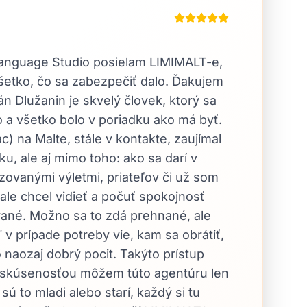
anguage Studio posielam LIMIMALT-e,
šetko, čo sa zabezpečiť dalo. Ďakujem
n Dlužanin je skvelý človek, ktorý sa
lo a všetko bolo v poriadku ako má byť.
) na Malte, stále v kontakte, zaujímal
ku, ale aj mimo toho: ako sa darí v
zovanými výletmi, priateľov či už som
 ale chcel vidieť a počuť spokojnosť
arané. Možno sa to zdá prehnané, ale
 v prípade potreby vie, kam sa obrátiť,
 naozaj dobrý pocit. Takýto prístup
u skúsenosťou môžem túto agentúru len
 to mladi alebo starí, každý si tu