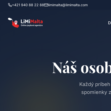
+421 940 88 22 88
limimalta@limimalta.com
D
Náš osob
Každý príbeh
spomienky z M