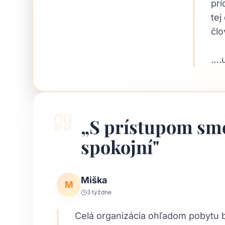
prí
tej
člo
….
„
S prístupom sm
spokojní
"
Miška
M
3 týždne
Celá organizácia ohľadom pobytu b