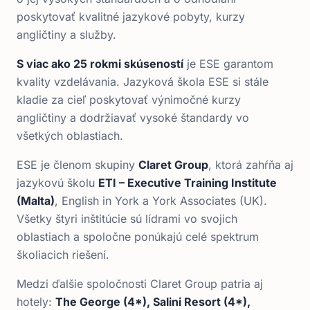
poskytovať kvalitné jazykové pobyty, kurzy
angličtiny a služby.
S viac ako 25 rokmi skúseností
je ESE garantom
kvality vzdelávania. Jazyková škola ESE si stále
kladie za cieľ poskytovať výnimočné kurzy
angličtiny a dodržiavať vysoké štandardy vo
všetkých oblastiach.
ESE je členom skupiny
Claret Group
, ktorá zahŕňa aj
jazykovú školu
ETI – Executive Training Institute
(Malta)
, English in York a York Associates (UK).
Všetky štyri inštitúcie sú lídrami vo svojich
oblastiach a spoločne ponúkajú celé spektrum
školiacich riešení.
Medzi ďalšie spoločnosti Claret Group patria aj
hotely:
The George (4*), Salini Resort (4*),