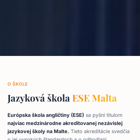
O ŠKOLE
Jazyková škola
ESE Malta
Európska škola angličtiny (ESE)
sa pyšní titulom
najviac medzinárodne akreditovanej nezávislej
jazykovej školy na Malte.
Tieto akreditácie svedčia
o jej vysokých štandardoch a o odhodlaní