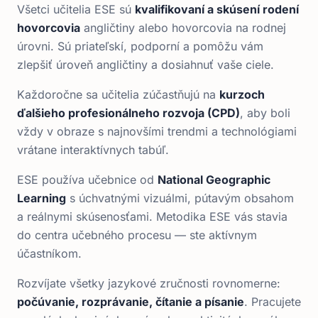
Všetci učitelia ESE sú
kvalifikovaní a skúsení rodení
hovorcovia
angličtiny alebo hovorcovia na rodnej
úrovni. Sú priateľskí, podporní a pomôžu vám
zlepšiť úroveň angličtiny a dosiahnuť vaše ciele.
Každoročne sa učitelia zúčastňujú na
kurzoch
ďalšieho profesionálneho rozvoja (CPD)
, aby boli
vždy v obraze s najnovšími trendmi a technológiami
vrátane interaktívnych tabúľ.
ESE používa učebnice od
National Geographic
Learning
s úchvatnými vizuálmi, pútavým obsahom
a reálnymi skúsenosťami. Metodika ESE vás stavia
do centra učebného procesu — ste aktívnym
účastníkom.
Rozvíjate všetky jazykové zručnosti rovnomerne:
počúvanie, rozprávanie, čítanie a písanie
. Pracujete