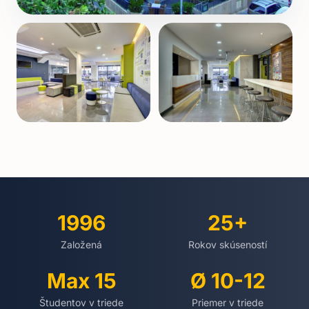
1996
25+
Založená
Rokov skúseností
Max 15
Ø 10-12
Študentov v triede
Priemer v triede