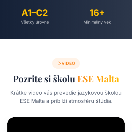
A1–C2
16+
Všetky úrovne
Minimálny vek
VIDEO
Pozrite si školu
ESE Malta
Krátke video vás prevedie jazykovou školou
ESE Malta a priblíži atmosféru štúdia.