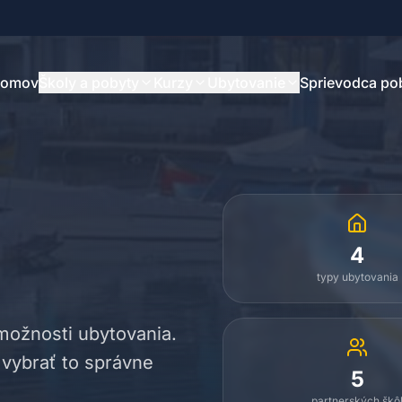
omov
Školy a pobyty
Kurzy
Ubytovanie
Sprievodca p
4
typy ubytovania
možnosti ubytovania.
 vybrať to správne
5
partnerských škô