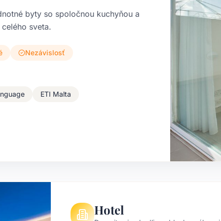
dnotné byty so spoločnou kuchyňou a
 celého sveta.
é
Nezávislosť
nguage
ETI Malta
Hotel