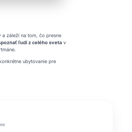
a záleží na tom, čo presne
poznať ľudí z celého sveta
v
rtmáne.
 konkrétne ubytovanie pre
imi