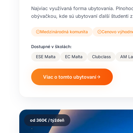
Najviac využívaná forma ubytovania. Plnoho
obývačkou, kde sú ubytovaní ďalší študenti z
Medzinárodná komunita
Cenovo výhodn
Dostupné v školách:
ESE Malta
EC Malta
Clubclass
AM La
Viac o tomto ubytovaní
od
360
€ / týždeň