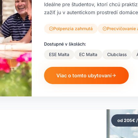
Ideálne pre študentov, ktorí chcú prakt
zažiť ju v autentickom prostredí domáce
Polpenzia zahrnutá
Precvičovanie 
Dostupné v školách:
ESE Malta
EC Malta
Clubclass
Viac o tomto ubytovaní
od
205
€ 