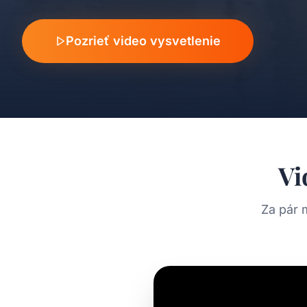
Pozrieť video vysvetlenie
Vi
Za pár 