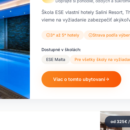
Doprajte si pohodlie, oddych a súkromi
Škola ESE vlastní hotely Salini Resort, 
vieme na vyžiadanie zabezpečiť akýkoľv
3* až 5* hotely
Strava podľa výber
Dostupné v školách:
ESE Malta
Pre všetky školy na vyžiada
Viac o tomto ubytovaní
od
325
€ 