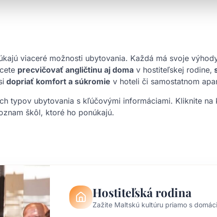
úkajú viaceré možnosti ubytovania. Každá má svoje výhody 
hcete
precvičovať angličtinu aj doma
v hostiteľskej rodine,
s
si
dopriať komfort a súkromie
v hoteli či samostatnom apa
ých typov ubytovania s kľúčovými informáciami. Kliknite na
zoznam škôl, ktoré ho ponúkajú.
Hostiteľská rodina
Zažite Maltskú kultúru priamo s domác