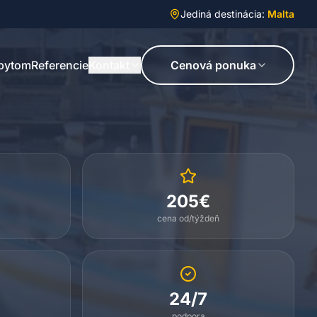
Jediná destinácia:
Malta
obytom
Referencie
Kontakt
Cenová ponuka
205€
cena od/týždeň
24/7
l
podpora