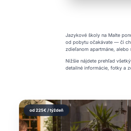
Jazykové školy na Malte pon
od pobytu očakávate — či c
zdieľanom apartmáne, alebo 
Nižšie nájdete prehľad všetk
detailné informácie, fotky a 
od
225
€ / týždeň