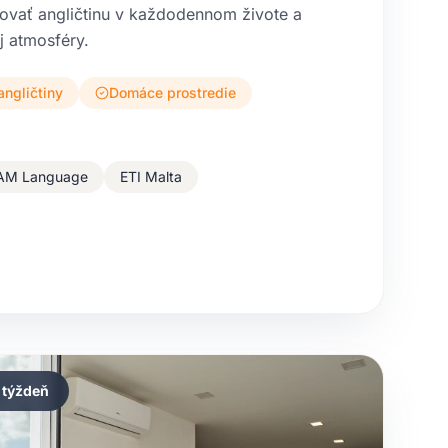
izovať angličtinu v každodennom živote a
j atmosféry.
angličtiny
Domáce prostredie
AM Language
ETI Malta
/ týždeň