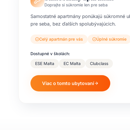
Doprajte si súkromie len pre seba
Samostatné apartmány ponúkajú súkromné ub
pre seba, bez ďalších spolubývajúcich.
Celý apartmán pre vás
Úplné súkromie
Dostupné v školách:
ESE Malta
EC Malta
Clubclass
Viac o tomto ubytovaní