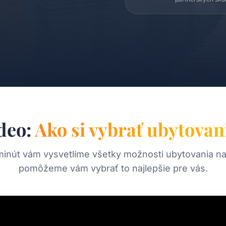
deo:
Ako si vybrať ubytovan
minút vám vysvetlíme všetky možnosti ubytovania na
pomôžeme vám vybrať to najlepšie pre vás.