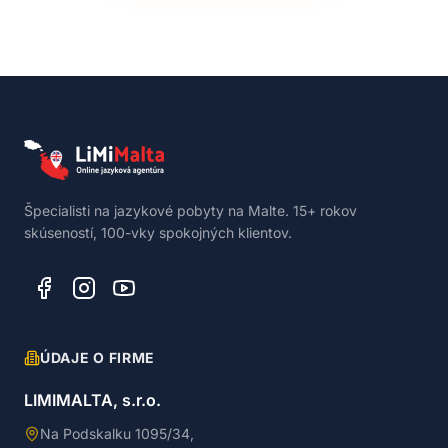
Špecialisti na jazykové pobyty na Malte. 15+ rokov
skúseností, 100-vky spokojných klientov.
ÚDAJE O FIRME
LIMIMALTA, s.r.o.
Na Podskalku 1095/34,