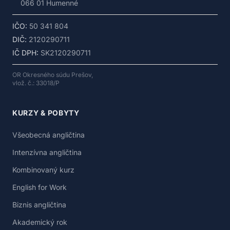
066 01 Humenné
IČO:
50 341 804
DIČ:
2120290711
IČ DPH:
SK2120290711
OR Okresného súdu Prešov,
vlož. č.: 33018/P
KURZY & POBYTY
Všeobecná angličtina
Intenzívna angličtina
Kombinovaný kurz
English for Work
Biznis angličtina
Akademický rok