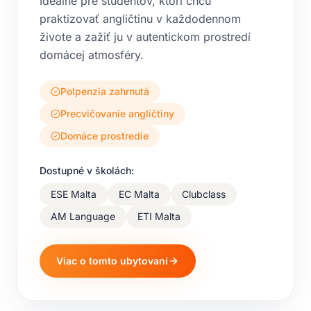
Ideálne pre študentov, ktorí chcú
praktizovať angličtinu v každodennom
živote a zažiť ju v autentickom prostredí
domácej atmosféry.
Polpenzia zahrnutá
Precvičovanie angličtiny
Domáce prostredie
Dostupné v školách:
ESE Malta
EC Malta
Clubclass
AM Language
ETI Malta
Viac o tomto ubytovaní