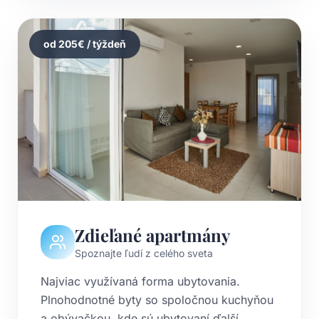
od
205
€ / týždeň
Zdieľané apartmány
Spoznajte ľudí z celého sveta
Najviac využívaná forma ubytovania.
Plnohodnotné byty so spoločnou kuchyňou
a obývačkou, kde sú ubytovaní ďalší