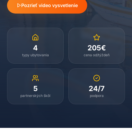
Pozrieť video vysvetlenie
4
205€
typy ubytovania
cena od/týždeň
5
24/7
partnerských škôl
podpora