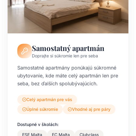
Samostatný apartmán
Doprajte si súkromie len pre seba
Samostatné apartmány ponúkajú súkromné
ubytovanie, kde máte celý apartmán len pre
seba, bez ďalších spolubývajúcich.
Celý apartmán pre vás
Úplné súkromie
Vhodné aj pre páry
Dostupné v školách:
ESE Malta
EC Malta
Clubclass