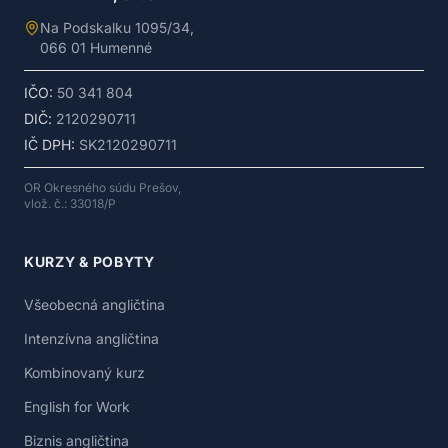
Na Podskalku 1095/34,
066 01 Humenné
IČO:
50 341 804
DIČ:
2120290711
IČ DPH:
SK2120290711
OR Okresného súdu Prešov,
vlož. č.: 33018/P
KURZY & POBYTY
Všeobecná angličtina
Intenzívna angličtina
Kombinovaný kurz
English for Work
Biznis angličtina