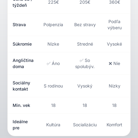
225€
205€
360€
týždeň
Podľa
Strava
Polpenzia
Bez stravy
B
výberu
Súkromie
Nízke
Stredné
Vysoké
M
Angličtina
✅ So
✅ Áno
❌ Nie
doma
spolubýv.
Sociálny
S rodinou
Vysoký
Nízky
kontakt
Min. vek
18
18
18
Ideálne
Kultúra
Socializáciu
Komfort
Pá
pre