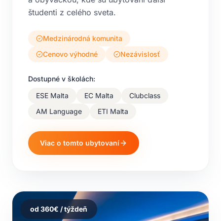
študenti z celého sveta.
Medzinárodná komunita
Cenovo výhodné
Nezávislosť
Dostupné v školách:
ESE Malta
EC Malta
Clubclass
AM Language
ETI Malta
Viac o tomto ubytovaní
od
360
€ / týždeň