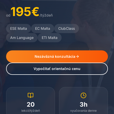
195€
od
/týždeň
ESE Malta
EC Malta
ClubClass
Am Language
ETI Malta
Nezáväzná konzultácia
Vypočítať orientačnú cenu
20
3h
lekcií/týždeň
vyučovania denne