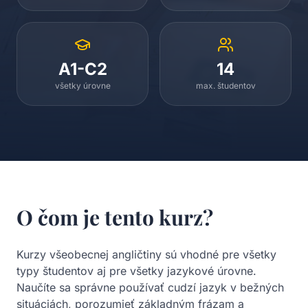
A1-C2
14
všetky úrovne
max. študentov
O čom je tento kurz?
Kurzy všeobecnej angličtiny sú vhodné pre všetky
typy študentov aj pre všetky jazykové úrovne.
Naučíte sa správne používať cudzí jazyk v bežných
situáciách, porozumieť základným frázam a