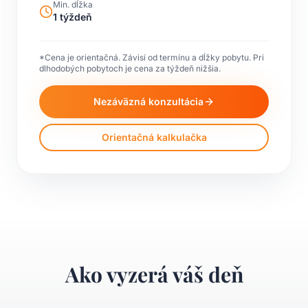
Min. dĺžka
1 týždeň
*Cena je orientačná. Závisí od termínu a dĺžky pobytu. Pri
dlhodobých pobytoch je cena za týždeň nižšia.
Nezáväzná konzultácia
Orientačná kalkulačka
Ako vyzerá váš deň