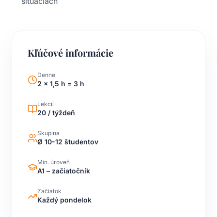
situáciách
Kľúčové informácie
Denne
2 x 1,5 h = 3 h
Lekcií
20 / týždeň
Skupina
Ø 10-12 študentov
Min. úroveň
A1 – začiatočník
Začiatok
Každý pondelok