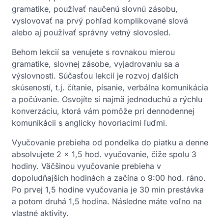
gramatike, používať naučenú slovnú zásobu,
vyslovovať na prvý pohľad komplikované slová
alebo aj používať správny vetný slovosled.
Behom lekcií sa venujete s rovnakou mierou
gramatike, slovnej zásobe, vyjadrovaniu sa a
výslovnosti. Súčasťou lekcií je rozvoj ďalších
skúseností, t.j. čítanie, písanie, verbálna komunikácia
a počúvanie. Osvojíte si najmä jednoduchú a rýchlu
konverzáciu, ktorá vám pomôže pri dennodennej
komunikácii s anglicky hovoriacimi ľuďmi.
Vyučovanie prebieha od pondelka do piatku a denne
absolvujete 2 x 1,5 hod. vyučovanie, čiže spolu 3
hodiny. Väčšinou vyučovanie prebieha v
dopoludňajších hodinách a začína o 9:00 hod. ráno.
Po prvej 1,5 hodine vyučovania je 30 min prestávka
a potom druhá 1,5 hodina. Následne máte voľno na
vlastné aktivity.