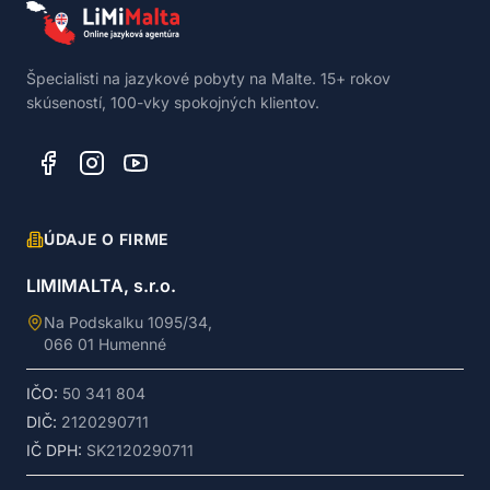
Špecialisti na jazykové pobyty na Malte. 15+ rokov
skúseností, 100-vky spokojných klientov.
ÚDAJE O FIRME
LIMIMALTA, s.r.o.
Na Podskalku 1095/34,
066 01 Humenné
IČO:
50 341 804
DIČ:
2120290711
IČ DPH:
SK2120290711