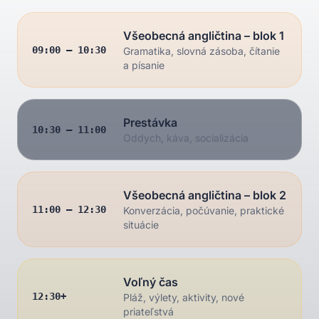
Všeobecná angličtina – blok 1
09:00 – 10:30
Gramatika, slovná zásoba, čítanie
a písanie
Prestávka
10:30 – 11:00
Oddych, káva, socializácia
Všeobecná angličtina – blok 2
11:00 – 12:30
Konverzácia, počúvanie, praktické
situácie
Voľný čas
12:30+
Pláž, výlety, aktivity, nové
priateľstvá