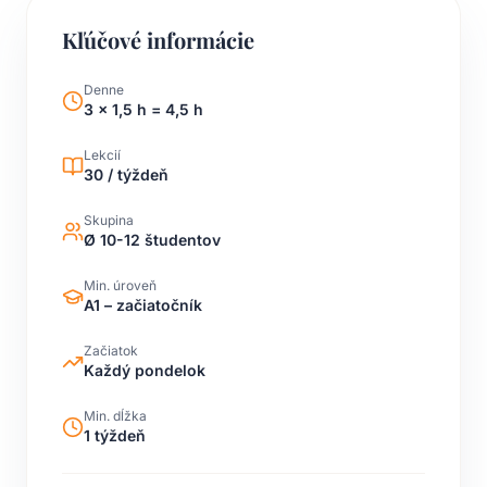
Kľúčové informácie
Denne
3 x 1,5 h = 4,5 h
Lekcií
30 / týždeň
Skupina
Ø 10-12 študentov
Min. úroveň
A1 – začiatočník
Začiatok
Každý pondelok
Min. dĺžka
1 týždeň