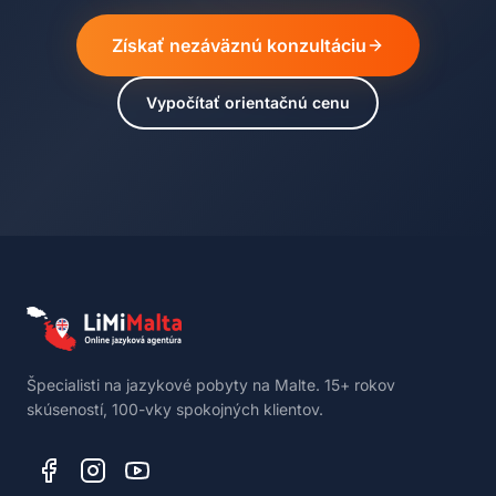
Získať nezáväznú konzultáciu
Vypočítať orientačnú cenu
Špecialisti na jazykové pobyty na Malte. 15+ rokov
skúseností, 100-vky spokojných klientov.