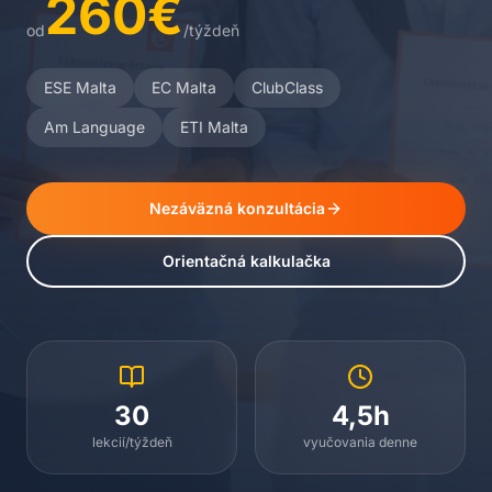
260€
od
/týždeň
ESE Malta
EC Malta
ClubClass
Am Language
ETI Malta
Nezáväzná konzultácia
Orientačná kalkulačka
30
4,5h
lekcií/týždeň
vyučovania denne