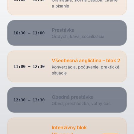
a písanie
Prestávka
10:30 – 11:00
Oddych, káva, socializácia
Všeobecná angličtina – blok 2
11:00 – 12:30
Konverzácia, počúvanie, praktické
situácie
Obedná prestávka
12:30 – 13:30
Obed, prechádzka, voľný čas
Intenzívny blok