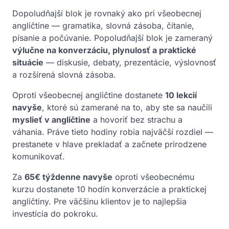
Dopoludňajší blok je rovnaký ako pri všeobecnej
angličtine — gramatika, slovná zásoba, čítanie,
písanie a počúvanie. Popoludňajší blok je zameraný
výlučne na konverzáciu, plynulosť a praktické
situácie
— diskusie, debaty, prezentácie, výslovnosť
a rozšírená slovná zásoba.
Oproti všeobecnej angličtine dostanete
10 lekcií
navyše
, ktoré sú zamerané na to, aby ste sa naučili
myslieť v angličtine
a hovoriť bez strachu a
váhania. Práve tieto hodiny robia najväčší rozdiel —
prestanete v hlave prekladať a začnete prirodzene
komunikovať.
Za
65€ týždenne navyše
oproti všeobecnému
kurzu dostanete 10 hodín konverzácie a praktickej
angličtiny. Pre väčšinu klientov je to najlepšia
investícia do pokroku.