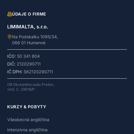
ÚDAJE O FIRME
LIMIMALTA, s.r.o.
Na Podskalku 1095/34,
066 01 Humenné
IČO:
50 341 804
DIČ:
2120290711
IČ DPH:
SK2120290711
OR Okresného súdu Prešov,
vlož. č.: 33018/P
KURZY & POBYTY
Všeobecná angličtina
Intenzívna angličtina