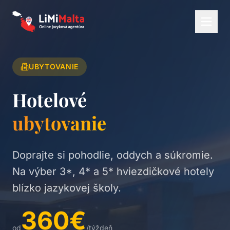
UBYTOVANIE
Hotelové
ubytovanie
Doprajte si pohodlie, oddych a súkromie.
Na výber 3*, 4* a 5* hviezdičkové hotely
blízko jazykovej školy.
360€
od
/týždeň