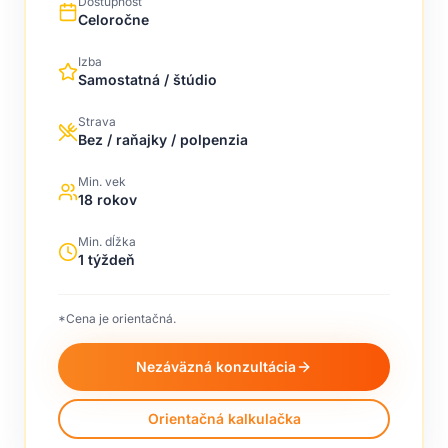
Dostupnosť
Celoročne
Izba
Samostatná / štúdio
Strava
Bez / raňajky / polpenzia
Min. vek
18 rokov
Min. dĺžka
1 týždeň
*Cena je orientačná.
Nezáväzná konzultácia
Orientačná kalkulačka