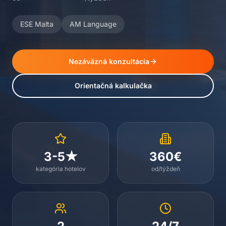
ESE Malta
AM Language
Nezáväzná konzultácia
Orientačná kalkulačka
3-5★
360€
kategória hotelov
od/týždeň