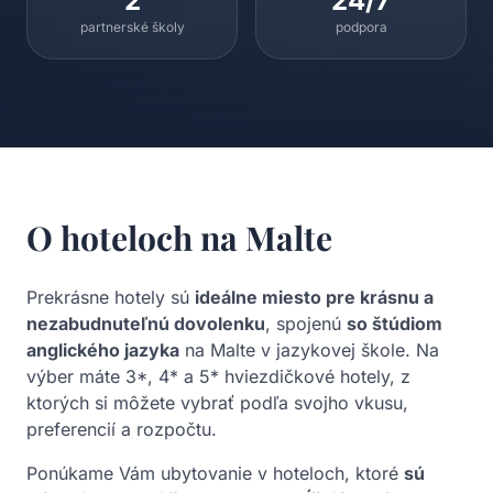
2
24/7
partnerské školy
podpora
O hoteloch na Malte
Prekrásne hotely sú
ideálne miesto pre krásnu a
nezabudnuteľnú dovolenku
, spojenú
so štúdiom
anglického jazyka
na Malte v jazykovej škole. Na
výber máte 3*, 4* a 5* hviezdičkové hotely, z
ktorých si môžete vybrať podľa svojho vkusu,
preferencií a rozpočtu.
Ponúkame Vám ubytovanie v hoteloch, ktoré
sú