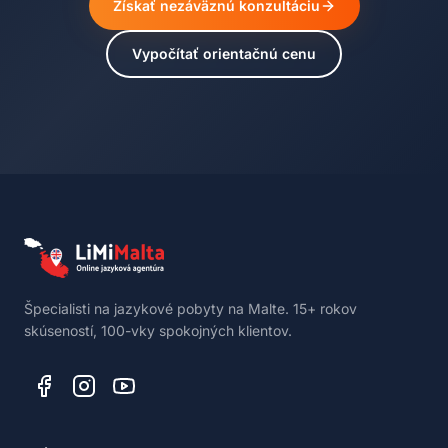
Získať nezáväznú konzultáciu
Vypočítať orientačnú cenu
Špecialisti na jazykové pobyty na Malte. 15+ rokov
skúseností, 100-vky spokojných klientov.