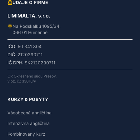
ÚDAJE O FIRME
LIMIMALTA, s.r.o.
Na Podskalku 1095/34,
066 01 Humenné
IČO:
50 341 804
DIČ:
2120290711
IČ DPH:
SK2120290711
OR Okresného súdu Prešov,
vlož. č.: 33018/P
KURZY & POBYTY
Všeobecná angličtina
Intenzívna angličtina
Kombinovaný kurz