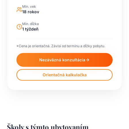
Min. vek
18 rokov
Min. dĺžka
1 týždeň
*Cena je orientačná. Závisí od termínu a dĺžky pobytu.
Nezáväzná konzultácia
Orientačná kalkulačka
Školy s týmto ubytovaním