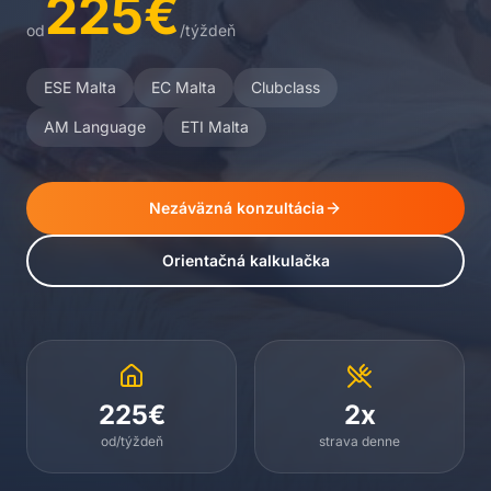
225€
od
/týždeň
ESE Malta
EC Malta
Clubclass
AM Language
ETI Malta
Nezáväzná konzultácia
Orientačná kalkulačka
225€
2x
od/týždeň
strava denne