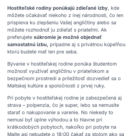
Hostiteľské rodiny ponúkajú zdieľané izby
, kde
môžete očakávať niekoho z inej národnosti, čo len
prispieva ku zlepšeniu Vašej angličtiny alebo sa
môžete rozhodnúť ju zdieľať s priateľmi. Ak
preferujete
súkromie je možné objednať
samostatnú izbu,
prípadne aj s privátnou kúpeľňou
ktorú budete mať len pre seba.
Bývanie v hostiteľskej rodine ponúka študentom
možnosť využívať angličtinu v priateľskom a
bezpečnom prostredí a príležitosť dozvedieť sa o
Maltskej kultúre a spoločnosti z prvej ruky.
Pri pobyte v hostiteľskej rodine je zabezpečená aj
strava – polpenzia, čo je super, lebo sa nemusíte
starať o nakupovanie a varenie. No niekedy to
nemusí byť úplne výhodou a to hlavne pri
krátkodobých pobytoch, nakoľko pri pobyte na
Malte asi nebudete o 18:00 čakať za stolom ako sa