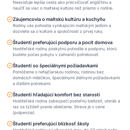
Neexistuje lepšia cesta ako precvičovať angličtinu a
naučiť sa viac o maltskej kultúre než priamo v rodine.
Záujemcovia o maltskú kultúru a kuchyňu
Rodiny vás pohostia vynikajúcim maltským jedlom a
dozviete sa o kultúre a spoločnosti z prvej ruky.
Študenti preferujúci podporu a pocit domova
Hostiteľské rodiny poskytnú pohodlie a podporu, ktorú
budete počas pobytu v zahraničí potrebovať.
Študenti so špeciálnymi požiadavkami
Pomôžeme s nefajčiarskou rodinou, rodinou bez
domácich miláčikov, špeciálnymi diétnymi požiadavkami
a ďalšími potrebami.
Študenti hľadajúci komfort bez starostí
Hostiteľská rodina zabezpečí posteľnú bielizeň, uterák a
raz za týždeň pranie oblečenia. Strava je v cene
(polpenzia).
Študenti preferujúci blízkosť školy
Hostiteľské rodiny sú situované max. do 20 minút pešo