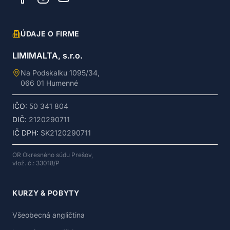
ÚDAJE O FIRME
LIMIMALTA, s.r.o.
Na Podskalku 1095/34,
066 01 Humenné
IČO:
50 341 804
DIČ:
2120290711
IČ DPH:
SK2120290711
OR Okresného súdu Prešov,
vlož. č.: 33018/P
KURZY & POBYTY
Všeobecná angličtina