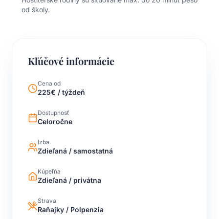
od školy.
Kľúčové informácie
Cena od
225€ / týždeň
Dostupnosť
Celoročne
Izba
Zdieľaná / samostatná
Kúpeľňa
Zdieľaná / privátna
Strava
Raňajky / Polpenzia