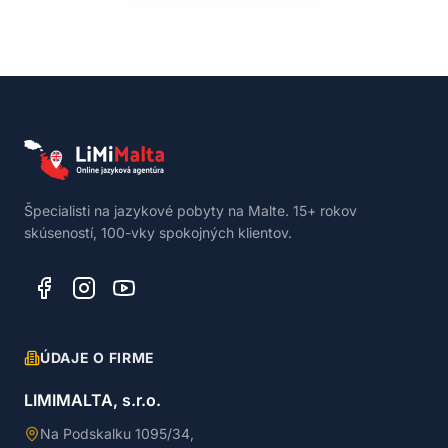
Špecialisti na jazykové pobyty na Malte. 15+ rokov
skúseností, 100-vky spokojných klientov.
ÚDAJE O FIRME
LIMIMALTA, s.r.o.
Na Podskalku 1095/34,