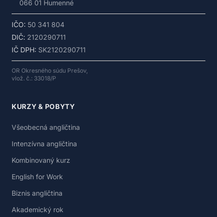
066 01 Humenné
IČO:
50 341 804
DIČ:
2120290711
IČ DPH:
SK2120290711
OR Okresného súdu Prešov,
vlož. č.: 33018/P
KURZY & POBYTY
Všeobecná angličtina
Intenzívna angličtina
Kombinovaný kurz
English for Work
Biznis angličtina
Akademický rok