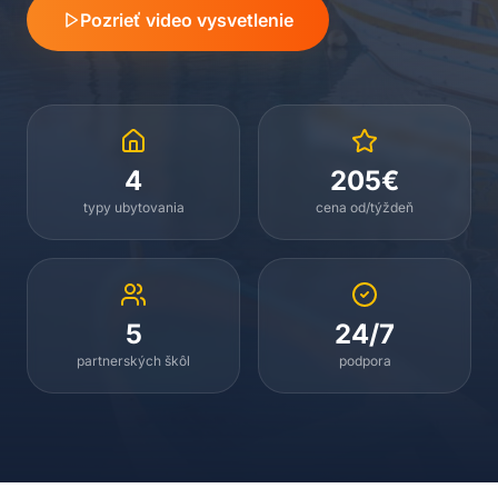
Pozrieť video vysvetlenie
4
205€
typy ubytovania
cena od/týždeň
5
24/7
partnerských škôl
podpora