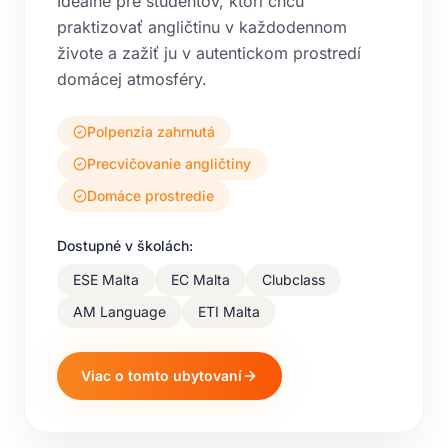
Ideálne pre študentov, ktorí chcú
praktizovať angličtinu v každodennom
živote a zažiť ju v autentickom prostredí
domácej atmosféry.
Polpenzia zahrnutá
Precvičovanie angličtiny
Domáce prostredie
Dostupné v školách:
ESE Malta
EC Malta
Clubclass
AM Language
ETI Malta
Viac o tomto ubytovaní