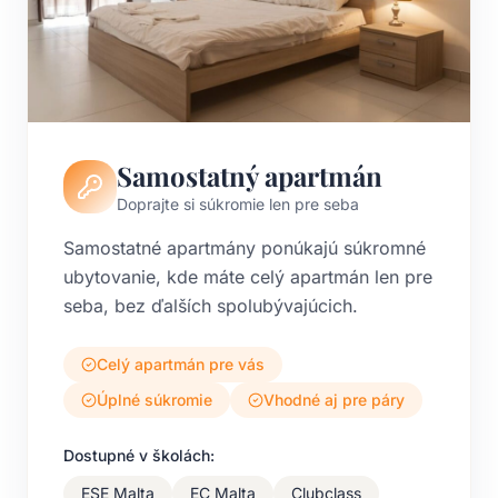
Samostatný apartmán
Doprajte si súkromie len pre seba
Samostatné apartmány ponúkajú súkromné
ubytovanie, kde máte celý apartmán len pre
seba, bez ďalších spolubývajúcich.
Celý apartmán pre vás
Úplné súkromie
Vhodné aj pre páry
Dostupné v školách:
ESE Malta
EC Malta
Clubclass