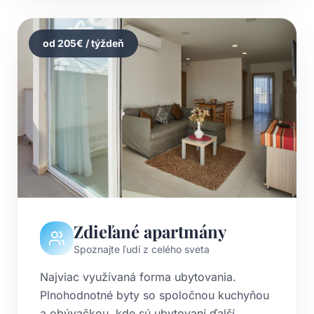
od
205
€ / týždeň
Zdieľané apartmány
Spoznajte ľudí z celého sveta
Najviac využívaná forma ubytovania.
Plnohodnotné byty so spoločnou kuchyňou
a obývačkou, kde sú ubytovaní ďalší