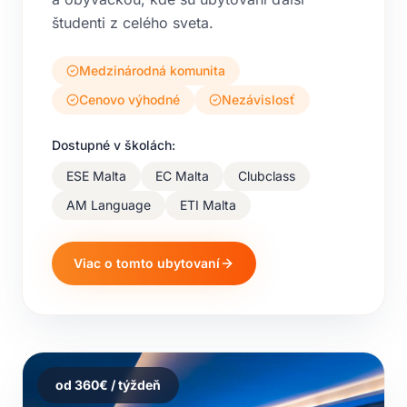
študenti z celého sveta.
Medzinárodná komunita
Cenovo výhodné
Nezávislosť
Dostupné v školách:
ESE Malta
EC Malta
Clubclass
AM Language
ETI Malta
Viac o tomto ubytovaní
od
360
€ / týždeň