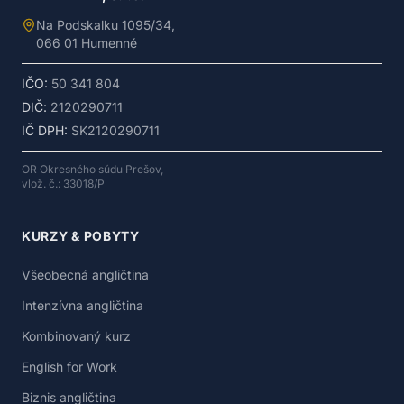
Na Podskalku 1095/34,
066 01 Humenné
IČO:
50 341 804
DIČ:
2120290711
IČ DPH:
SK2120290711
OR Okresného súdu Prešov,
vlož. č.: 33018/P
KURZY & POBYTY
Všeobecná angličtina
Intenzívna angličtina
Kombinovaný kurz
English for Work
Biznis angličtina