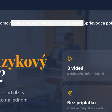
omov
Školy a pobyty
Kurzy
Ubytovanie
Sprievodca p
azykový
3 videá
?
s kľúčovými informáciami
 — od dĺžky
tko na jednom
Bez príplatku
rovnaké ceny ako v škole