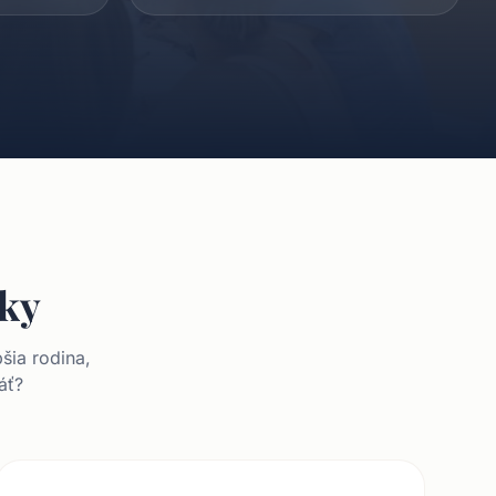
zky
šia rodina,
áť?