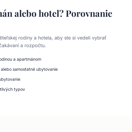
án alebo hotel? Porovnanie
teľskej rodiny a hotela, aby ste si vedeli vybrať
čakávaní a rozpočtu.
 rodinou a apartmánom
é alebo samostatné ubytovanie
ubytovanie
tlivých typov