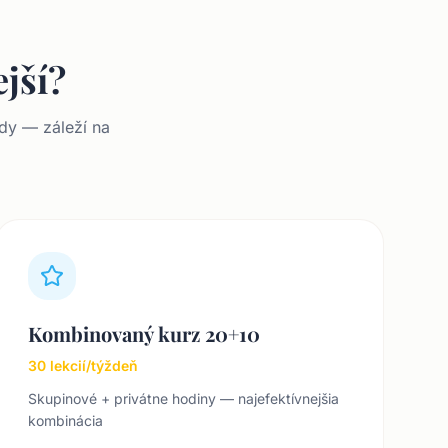
jší?
ody — záleží na
Kombinovaný kurz 20+10
30 lekcií/týždeň
Skupinové + privátne hodiny — najefektívnejšia
kombinácia