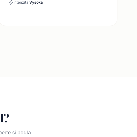
Intenzita:
Vysoká
l?
erte si podľa