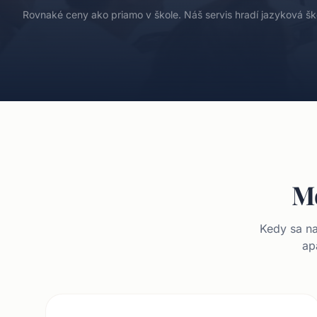
Rovnaké ceny ako priamo v škole. Náš servis hradí jazyková šk
Mo
Kedy sa na
ap