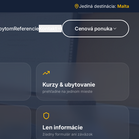
Jediná destinácia:
Malta
obytom
Referencie
Kontakt
Cenová ponuka
Kurzy & ubytovanie
prehľadne na jednom mieste
Len informácie
žiadny formulár ani záväzok