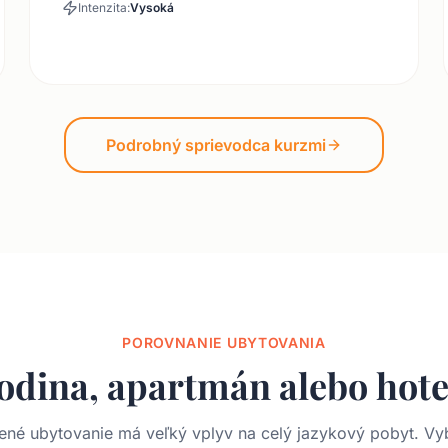
Intenzita:
Vysoká
Podrobný sprievodca kurzmi
POROVNANIE UBYTOVANIA
odina, apartmán alebo hote
ené ubytovanie má veľký vplyv na celý jazykový pobyt. Vyb