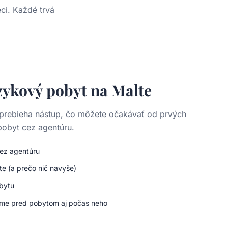
eci. Každé trvá
zykový pobyt na Malte
 prebieha nástup, čo môžete očakávať od prvých
 pobyt cez agentúru.
 cez agentúru
te (a prečo nič navyše)
obytu
me pred pobytom aj počas neho