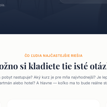
ola.
ČO ĽUDIA NAJČASTEJŠIE RIEŠIA
žno si kladiete tie isté otá
 pobyt nastupuje? Aký kurz je pre mňa najvhodnejší? Je lep
artmán alebo hotel? A hlavne — koľko ma to bude reálne st