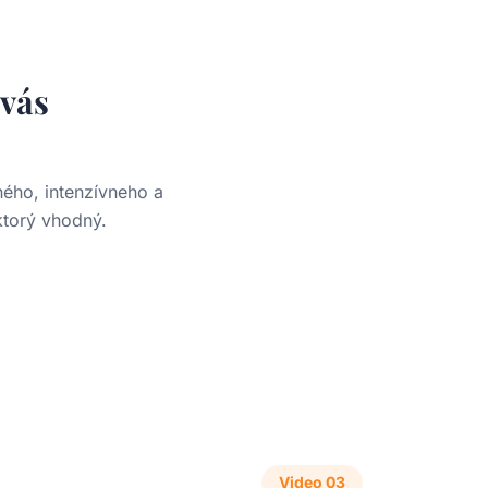
 vás
ného, intenzívneho a
torý vhodný.
Video
03